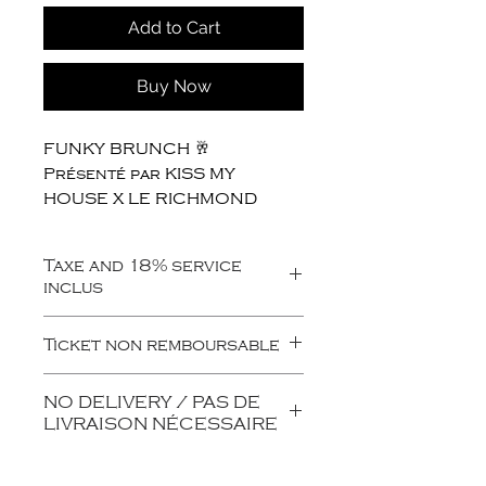
Add to Cart
Buy Now
FUNKY BRUNCH 🥂
Présenté par KISS MY
HOUSE X LE RICHMOND
Dimanche 21 juin | Dès 12h00
Taxe and 18% service
inclus
Préparez-vous pour le
brunch le plus festif de
Ticket non remboursable
l’été.
Le Richmond s’associe à Kiss
NO DELIVERY / PAS DE
My House pour une édition
LIVRAISON NÉCESSAIRE
spéciale du
Funky Brunch
,
Fonctionnement sur
où les meilleurs beats house